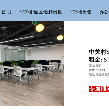
首 页
写字楼•园区•独楼出租
写字楼出售
办公
中关村S
租金: 5
区域 海淀
位置: 中关村
地址:海淀区海
专属顾问: