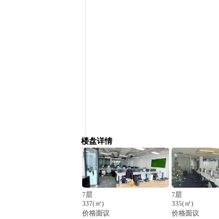
楼盘详情
7层
7层
337(㎡)
335(㎡)
价格面议
价格面议