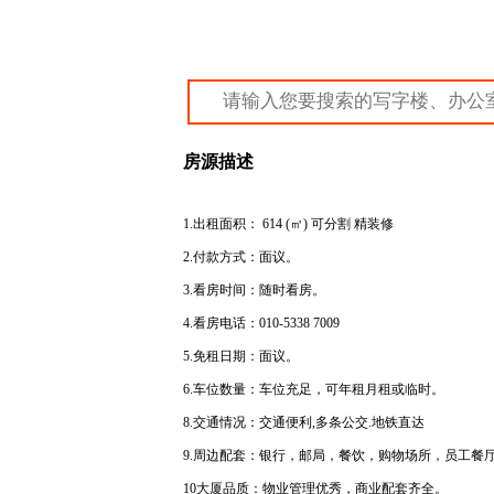
房源描述
1.出租面积： 614 (㎡) 可分割 精装修
2.付款方式：面议。
3.看房时间：随时看房。
4.看房电话：
010-5338 7009
5.免租日期：面议。
6.车位数量：车位充足，可年租月租或临时。
8.交通情况：交通便利,多条公交.地铁直达
9.周边配套：银行，邮局，餐饮，购物场所，员工餐
10大厦品质：物业管理优秀，商业配套齐全。