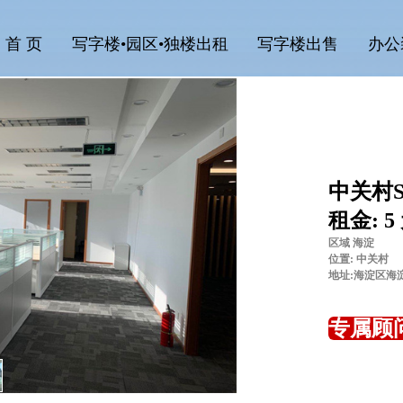
首 页
写字楼•园区•独楼出租
写字楼出售
办公
中关村S
租金: 5
区域 海淀
位置: 中关村
地址:海淀区海
专属顾问: