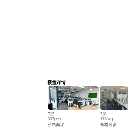
楼盘详情
7层
7层
337(㎡)
335(㎡)
价格面议
价格面议